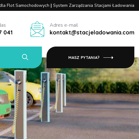
 dla Flot Samochodowych
|
System Zarządzania Stacjami Ładowania
Nas
Adres e-mail
7 041
kontakt@stacjeladowania.com
MASZ PYTANIA?
?