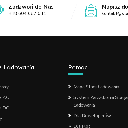
Zadzwoń do Nas
Napisz d
+48 604 687 041
kontakt@sta
e Ładowania
Pomoc
boxy
Mapa Stacji Ładowania
je AC
System Zarządzania Stacja
Ładowania
je DC
Dla Deweloperów
y
Dla Flot