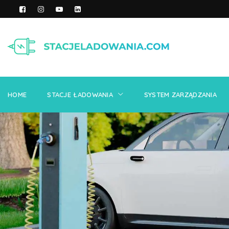
HOME
STACJE ŁAD
KONTAKT
HOME
STACJE ŁADOWANIA
SYSTEM ZARZĄDZANIA