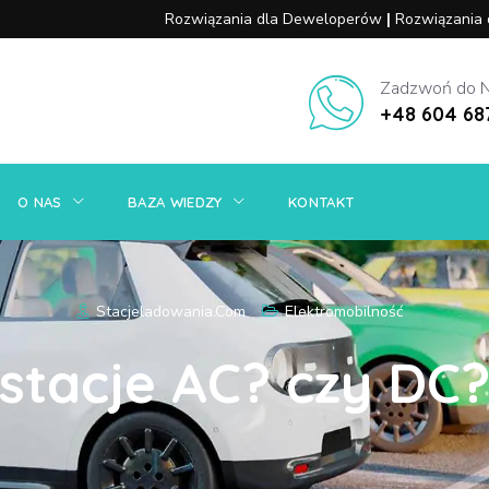
Rozwiązania dla Deweloperów
|
Rozwiązania
OWANIA
SYSTEM ZARZĄDZANIA
O NAS
BAZA WIEDZY
Zadzwoń do 
+48 604 68
O NAS
BAZA WIEDZY
KONTAKT
Stacjeladowania.com
Elektromobilność
stacje AC? czy DC