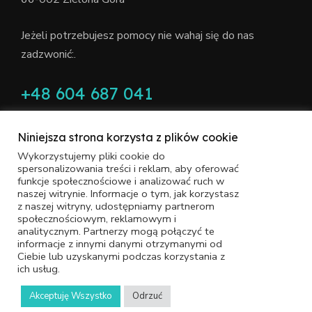
Jeżeli potrzebujesz pomocy nie wahaj się do nas
zadzwonić:.
+48 604 687 041
Niniejsza strona korzysta z plików cookie
Wykorzystujemy pliki cookie do
spersonalizowania treści i reklam, aby oferować
funkcje społecznościowe i analizować ruch w
Polityka Prywatności
Ochrona Danych Osobowych
naszej witrynie. Informacje o tym, jak korzystasz
z naszej witryny, udostępniamy partnerom
Copyright © 2022 STACJELADOWANIA.COM Wszelkie
społecznościowym, reklamowym i
analitycznym. Partnerzy mogą połączyć te
prawa zastrzeżone. With
love
by
Pracownia Kresek
informacje z innymi danymi otrzymanymi od
Ciebie lub uzyskanymi podczas korzystania z
ich usług.
Akceptuję Wszystko
Odrzuć