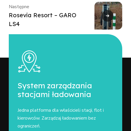
Następne
Rosevia Resort – GARO
LS4
System zarządzania
stacjami ładowania
Jedna platforma dla właścicieli stacji, flot i
kierowców. Zarządzaj ładowaniem bez
ograniczeń.