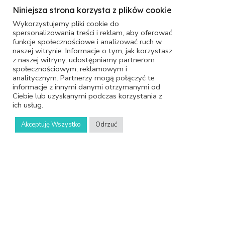
Stacjeladowania.com Sp. z o.o.
Niniejsza strona korzysta z plików cookie
NIP: 9291981555
Wykorzystujemy pliki cookie do
spersonalizowania treści i reklam, aby oferować
ul. Nowy Kisielin – Rozwojowa 10A
funkcje społecznościowe i analizować ruch w
66-002 Zielona Góra
naszej witrynie. Informacje o tym, jak korzystasz
z naszej witryny, udostępniamy partnerom
społecznościowym, reklamowym i
Jeżeli potrzebujesz pomocy nie wahaj się do nas
analitycznym. Partnerzy mogą połączyć te
informacje z innymi danymi otrzymanymi od
zadzwonić:.
Ciebie lub uzyskanymi podczas korzystania z
ich usług.
+48 604 687 041
Akceptuję Wszystko
Odrzuć
Polityka Prywatności
Ochrona Danych Osobowych
Copyright © 2022 STACJELADOWANIA.COM Wszelkie
prawa zastrzeżone. With
love
by
Pracownia Kresek