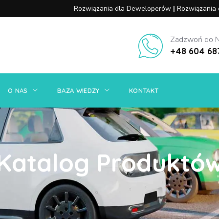
Rozwiązania dla Deweloperów
|
Rozwiązania
OWANIA
SYSTEM ZARZĄDZANIA
O NAS
BAZA WIEDZY
Zadzwoń do 
+48 604 68
O NAS
BAZA WIEDZY
KONTAKT
Katalog Produktó