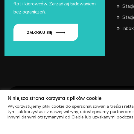
flot i kierowców. Zarządzaj ładowaniem
Stac
bez ograniczeń.
Stac
Inbox
ZALOGUJ SIĘ
Niniejsza strona korzysta z plików cookie
Wykorzystujemy pliki cookie do spersonalizowania treści i rekl
Polityka Prywatności
Ochrona Danych Osobowych
tym, jak korzystasz z naszej witryny, udostępniamy partnerom
innymi danymi otrzymanymi od Ciebie lub uzyskanymi podczas k
Copyright © 2022 STACJELADOWANIA.COM Wszelkie
Pracownia Kresek