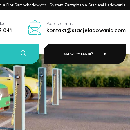
 dla Flot Samochodowych
|
System Zarządzania Stacjami Ładowania
Nas
Adres e-mail
7 041
kontakt@stacjeladowania.com
MASZ PYTANIA?
w