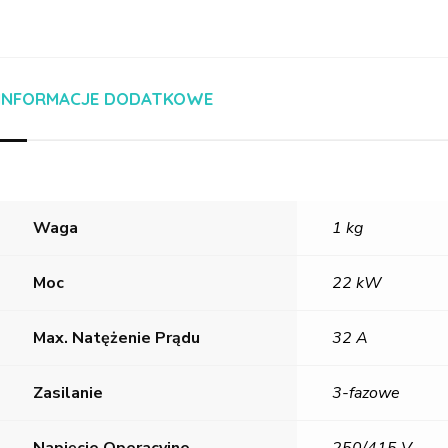
INFORMACJE DODATKOWE
Waga
1 kg
Moc
22 kW
Max. Natężenie Prądu
32 A
Zasilanie
3-fazowe