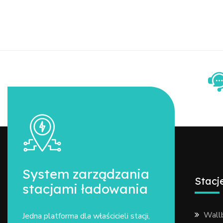
System zarządzania
Stacj
stacjami ładowania
Wall
Jedna platforma dla właścicieli stacji,