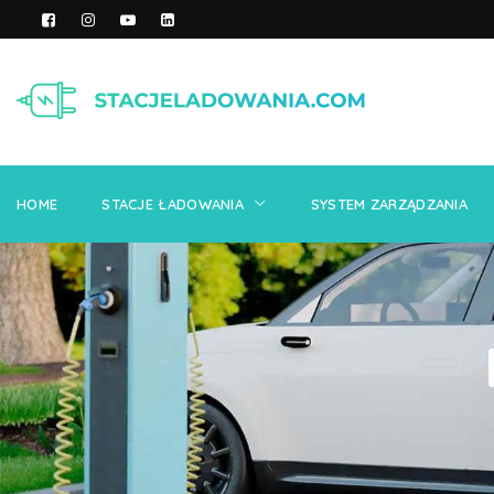
HOME
STACJE ŁAD
KONTAKT
HOME
STACJE ŁADOWANIA
SYSTEM ZARZĄDZANIA