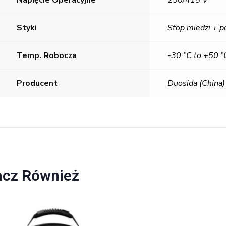
Napięcie Operacyjne
250/415 V
Styki
Stop miedzi + p
Temp. Robocza
-30 °C to +50 °
Producent
Duosida (China)
cz Również