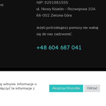
NIP: 9291981555
mi
ul. Nowy Kisielin – Rozwojowa 10A
66-002 Zielona Góra
Jeżeli potrzebujesz pomocy nie wahaj
się do nas zadzwonić:.
+48 604 687 041
 witrynie. Informacje o
ączyć te informacje z
Akceptuję Wszystko
Odrzuć