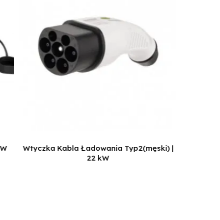
kW
Wtyczka Kabla Ładowania Typ2(męski) |
Przedłuż
22 kW