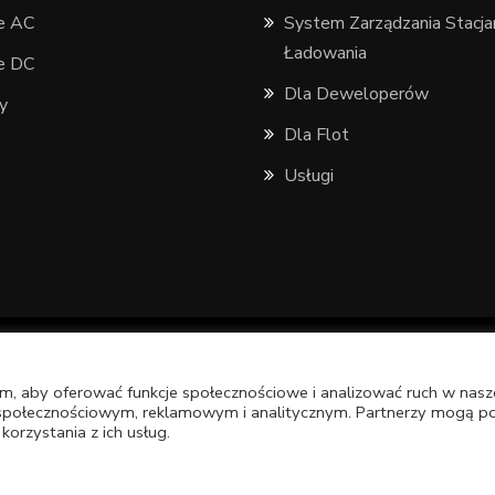
je AC
System Zarządzania Stacja
Ładowania
je DC
Dla Deweloperów
y
Dla Flot
Usługi
am, aby oferować funkcje społecznościowe i analizować ruch w naszej
 społecznościowym, reklamowym i analitycznym. Partnerzy mogą poł
orzystania z ich usług.
 prawa zastrzeżone. With
love
by