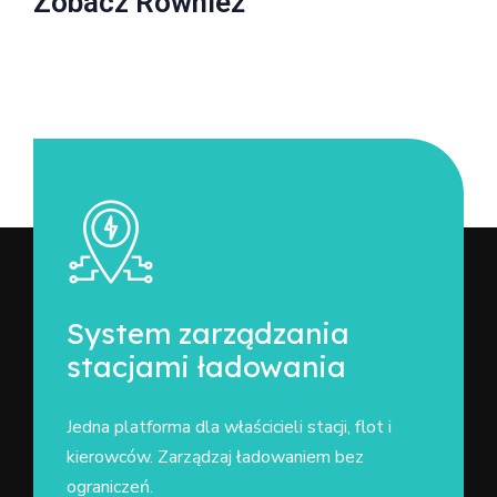
Zobacz Również
System zarządzania
stacjami ładowania
Jedna platforma dla właścicieli stacji, flot i
kierowców. Zarządzaj ładowaniem bez
ograniczeń.