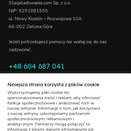
Stacjeladowania.com Sp. z o.o.
NIP: 9291981555
ul. Nowy Kisielin – Rozwojowa 10A
66-002 Zielona Góra
Jeżeli potrzebujesz pomocy nie wahaj się do nas
zadzwonić:.
+48 604 687 041
Niniejsza strona korzysta z plików cookie
Wykorzystujemy pliki cookie do
spersonalizowania treści i reklam, aby oferować
funkcje społecznościowe i analizować ruch w
naszej witrynie. Informacje o tym, jak korzystasz
Polityka Prywatności
Ochrona Danych Osobowych
z naszej witryny, udostępniamy partnerom
Copyright © 2022 STACJELADOWANIA.COM Wszelkie
społecznościowym, reklamowym i
analitycznym. Partnerzy mogą połączyć te
prawa zastrzeżone. With
love
by
Pracownia Kresek
informacje z innymi danymi otrzymanymi od